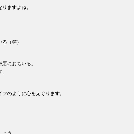
なりますよね。
いる（笑）
嫌悪におちいる。
ず。
。
イフのように心をえぐります。
しょう。