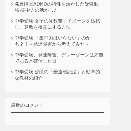
発達障害ADHDの特性を活かした受験勉
強-集中力の活かし方
中学受験 女子の算数苦手イメージを払拭
し、算数を得意にする方法
中学受験 「集中力はいらない」のか
も？！～発達障害から考えてみた～
中学受験、発達障害、グレーゾーンは才能
であると確信した日
中学受験 公民の「最速暗記法」と効率的
な教材の紹介
最近のコメント