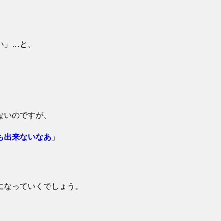
い」…と、
ないのですが、
も出来ないなあ
」
になっていくでしょう。